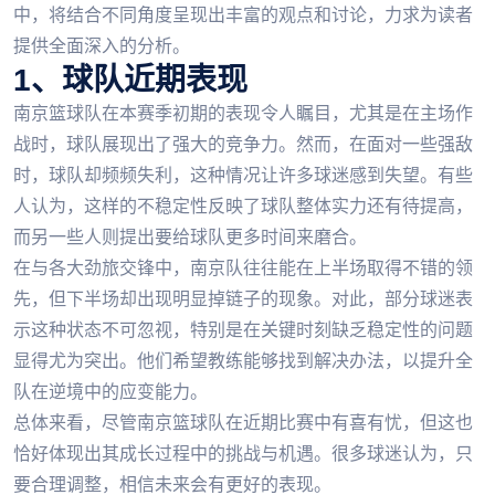
中，将结合不同角度呈现出丰富的观点和讨论，力求为读者
提供全面深入的分析。
1、球队近期表现
南京篮球队在本赛季初期的表现令人瞩目，尤其是在主场作
战时，球队展现出了强大的竞争力。然而，在面对一些强敌
时，球队却频频失利，这种情况让许多球迷感到失望。有些
人认为，这样的不稳定性反映了球队整体实力还有待提高，
而另一些人则提出要给球队更多时间来磨合。
在与各大劲旅交锋中，南京队往往能在上半场取得不错的领
先，但下半场却出现明显掉链子的现象。对此，部分球迷表
示这种状态不可忽视，特别是在关键时刻缺乏稳定性的问题
显得尤为突出。他们希望教练能够找到解决办法，以提升全
队在逆境中的应变能力。
总体来看，尽管南京篮球队在近期比赛中有喜有忧，但这也
恰好体现出其成长过程中的挑战与机遇。很多球迷认为，只
要合理调整，相信未来会有更好的表现。