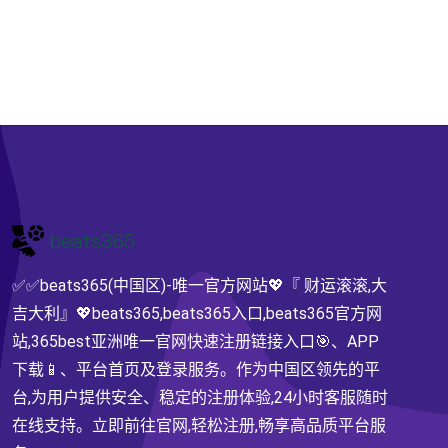
✅✅beats365(中国区)-唯一官方网站💖『 财运滚滚,大
吉大利』💖beats365,beats365入口,beats365官方网
站,365best亚洲唯一官网快速注册链接入口🎯、APP
下载📱、平台首页及登录服务。作为中国区领先的平
台,为用户提供安全、稳定的注册体验,24小时客服随时
在线支持。立即前往官网,轻松注册,畅享高品质平台服