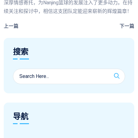
深厚情感寄托，为Nanjing篮球的发展注入了更多动力。在持
续关注和探讨中，相信这支团队定能迎来崭新的辉煌篇章！
上一篇
下一篇
搜索
导航