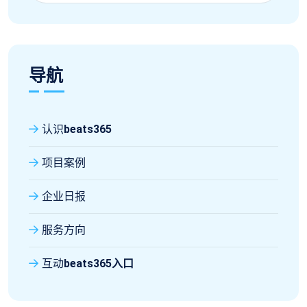
导航
认识
beats365
项目案例
企业日报
服务方向
互动
beats365入口