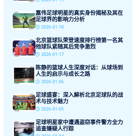
嘉伟足球明星的真实身份揭秘及其在
足球界的影响力分析
2026-01-18
北京篮球队荣登速度排行榜第一名其
他球队紧随其后竞争激烈
2026-01-17
陈静的篮球人生深度对话：从球场到
人生的启示与成长之路
2026-01-06
足球盛宴：深入解析北京足球队的战
术与技术魅力
2026-01-05
足球明星家中遭遇盗窃事件警方全力
追查嫌疑人行踪