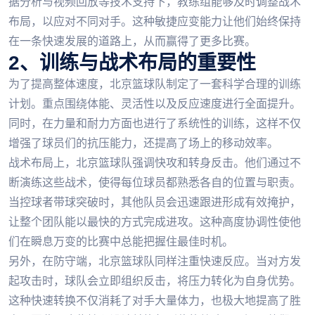
据分析与视频回放等技术支持下，教练组能够及时调整战术
布局，以应对不同对手。这种敏捷应变能力让他们始终保持
在一条快速发展的道路上，从而赢得了更多比赛。
2、训练与战术布局的重要性
为了提高整体速度，北京篮球队制定了一套科学合理的训练
计划。重点围绕体能、灵活性以及反应速度进行全面提升。
同时，在力量和耐力方面也进行了系统性的训练，这样不仅
增强了球员们的抗压能力，还提高了场上的移动效率。
战术布局上，北京篮球队强调快攻和转身反击。他们通过不
断演练这些战术，使得每位球员都熟悉各自的位置与职责。
当控球者带球突破时，其他队员会迅速跟进形成有效掩护，
让整个团队能以最快的方式完成进攻。这种高度协调性使他
们在瞬息万变的比赛中总能把握住最佳时机。
另外，在防守端，北京篮球队同样注重快速反应。当对方发
起攻击时，球队会立即组织反击，将压力转化为自身优势。
这种快速转换不仅消耗了对手大量体力，也极大地提高了胜