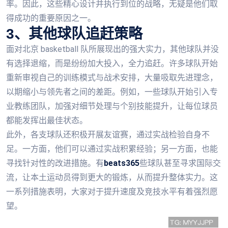
率。因此，这些精心设计并执行到位的战略，无疑是他们取
得成功的重要原因之一。
3、其他球队追赶策略
面对北京 basketball 队所展现出的强大实力，其他球队并没
有选择退缩，而是纷纷加大投入，全力追赶。许多球队开始
重新审视自己的训练模式与战术安排，大量吸取先进理念，
以期缩小与领先者之间的差距。例如，一些球队开始引入专
业教练团队，加强对细节处理与个别技能提升，让每位球员
都能发挥出最佳状态。
此外，各支球队还积极开展友谊赛，通过实战检验自身不
足。一方面，他们可以通过实战积累经验；另一方面，也能
寻找针对性的改进措施。有
beats365
些球队甚至寻求国际交
流，让本土运动员得到更大的锻炼，从而提升整体实力。这
一系列措施表明，大家对于提升速度及竞技水平有着强烈愿
望。